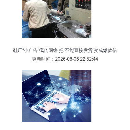
鞋厂“小广告”疯传网络 把‘不能直接发货’变成爆款信
任密码，一声‘活该赚钱’含金量拉满
更新时间：2026-08-06 22:52:44