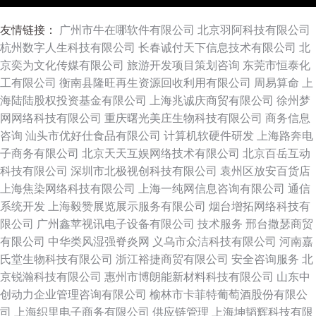
友情链接：
广州市牛在哪软件有限公司
北京羽阿科技有限公司
杭州数字人生科技有限公司
长春诚付天下信息技术有限公司
北
京奕为文化传媒有限公司
旅游开发项目策划咨询
东莞市恒泰化
工有限公司
衡南县隆旺再生资源回收利用有限公司
周易算命
上
海陆陆股权投资基金有限公司
上海兆诚庆商贸有限公司
徐州梦
网网络科技有限公司
重庆曙光美庄生物科技有限公司
商务信息
咨询
汕头市优好仕食品有限公司
计算机软硬件研发
上海路奔电
子商务有限公司
北京天天互娱网络技术有限公司
北京百岳互动
科技有限公司
深圳市北极视创科技有限公司
袁州区放安百货店
上海焦染网络科技有限公司
上海一纯网信息咨询有限公司
通信
系统开发
上海毅赞展览展示服务有限公司
烟台增拓网络科技有
限公司
广州鑫苹视讯电子设备有限公司
技术服务
邢台撒瑟商贸
有限公司
中华类风湿强脊炎网
义乌市众洁科技有限公司
河南嘉
氏堂生物科技有限公司
浙江裕捷商贸有限公司
安全咨询服务
北
京锐瀚科技有限公司
惠州市博朗能新材料科技有限公司
山东中
创动力企业管理咨询有限公司
榆林市卡菲特葡萄酒股份有限公
司
上海织里电子商务有限公司
供应链管理
上海坤韬辉科技有限