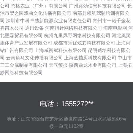
公司
态格农业（广州）有限公司
广州路劲信息科技有限公司
长
治市梨之园戏曲文化传播有限公司
南部县领航驾驶培训有限公
司
深圳市中科卓越新能源实业有限责任公司
青州市一诺千金花
卉苗木公司
通讯设备
河南指针网络科技有限公司
海南电影网
河
北墨霖贸易有限公司
杭州九里风野网络科技有限公司
河北奥奕
康体育产业发展有限公司
成都市乐优炫彩科技有限公司
上海尚
钻广告有限公司
上海威衡斌科技有限公司
昆明臧培科技有限公
司
云南角马文化传播有限公司
上海艺挡厨科技有限公司
中山市
三工金属制品有限公司
天气预报
陕西鼎龙木业有限公司
上海拓
妙网络科技有限公司
电话：1555272**
地址：山东省烟台市芝罘区通世南路14号山水龙城5区6号
楼一单元1102室